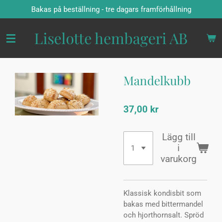
Bakas på beställning - tre dagars framförhållning
Hoppa
till
huvudinnehållet
Liselotte hembageri AB
Mandelkubb
37,00 kr
Lägg till
i
varukorg
Klassisk kondisbit som
bakas med bittermandel
och hjorthornsalt. Spröd