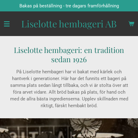
Bakas på beställning - tre dagars framförhållning
Hoppa
till
huvudinnehållet
Liselotte hembageri AB
Liselotte hembageri: en tradition
sedan 1926
På Liselotte hembageri har vi bakat med kärlek och
hantverk i generationer. Här har det funnits ett bageri på
samma plats sedan långt tillbaka, och vi är stolta över att
föra arvet vidare. Allt bröd bakas på plats, för hand och
med de allra bästa ingredienserna. Upplev skillnaden med
riktigt, färskt hembakt bröd.