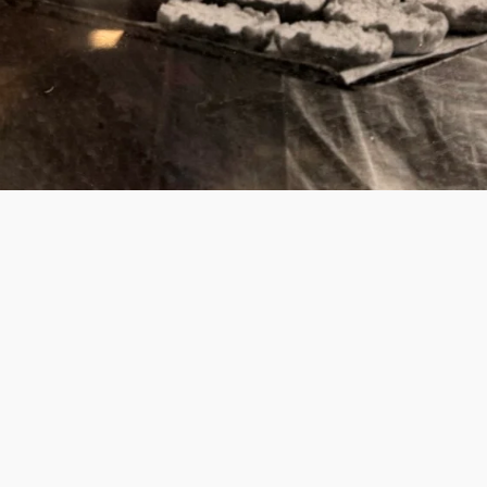
Äkta hantverk – direkt från ugnen
Det som verkligen skiljer oss från andra är att allt vi bakar
skapas här på plats. I dagens Stockholm är det få
hembagerier som fortfarande bakar allt själva, de flesta är
leveransbagerier. Hos oss får du alltid ett personligt möte